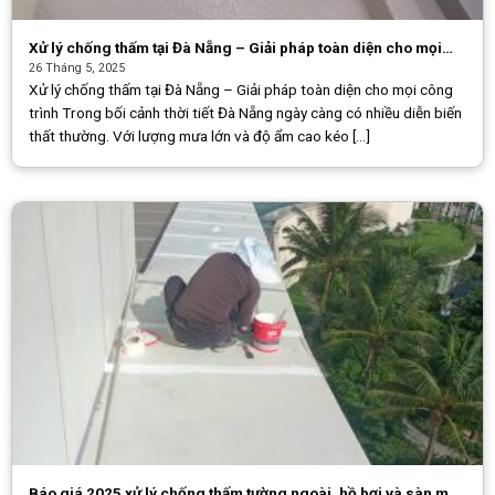
Xử lý chống thấm tại Đà Nẵng – Giải pháp toàn diện cho mọi
công trình
26 Tháng 5, 2025
Xử lý chống thấm tại Đà Nẵng – Giải pháp toàn diện cho mọi công
trình Trong bối cảnh thời tiết Đà Nẵng ngày càng có nhiều diễn biến
thất thường. Với lượng mưa lớn và độ ẩm cao kéo [...]
Báo giá 2025 xử lý chống thấm tường ngoài, hồ bơi và sàn mái