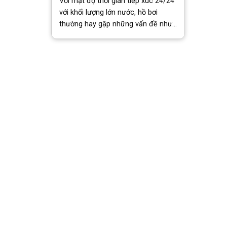
Với mật độ thời gian tiếp xúc 24/24
với khối lượng lớn nước, hồ bơi
thường hay gặp những vấn đề như
bị rò rỉ dẫn đến bị thấm nước. Khi
đó để ngăn chặn và khắc phục,
chúng ta [...]