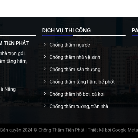
DỊCH VỤ THI CÔNG
P
 TIẾN PHÁT
Chống thấm ngược
nhà trọn gói,
Chống thấm nhà vệ sinh
ấm tầng hầm,
Chống thấm sân thượng
Chống thấm tầng hầm, bể phốt
Đà Nẵng
Chống thấm hồ bơi, cá koi
Chống thấm tường, trần nhà
Bản quyền 2024 © Chống Thấm Tiến Phát | Thiết kế bởi
Google Meta