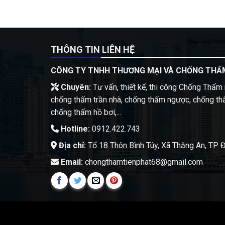
THÔNG TIN LIÊN HỆ
CÔNG TY TNHH THƯƠNG MẠI VÀ CHỐNG THẤM
Chuyên:
Tư vấn, thiết kế, thi công Chống Thấm 
chống thấm trần nhà, chống thấm ngược, chống th
chống thấm hồ bơi,...
Hotline:
0912.422.743
Địa chỉ:
Tổ 18 Thôn Bình Túy, Xã Thăng An, TP 
Email:
chongthamtienphat68@gmail.com