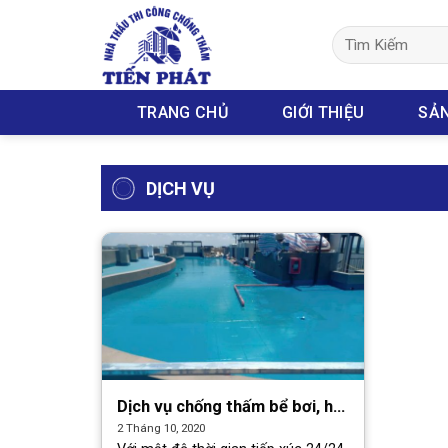
Skip
to
Tìm
kiếm:
content
TRANG CHỦ
GIỚI THIỆU
SẢ
DỊCH VỤ
Dịch vụ chống thấm bể bơi, hồ
cá Koi
2 Tháng 10, 2020