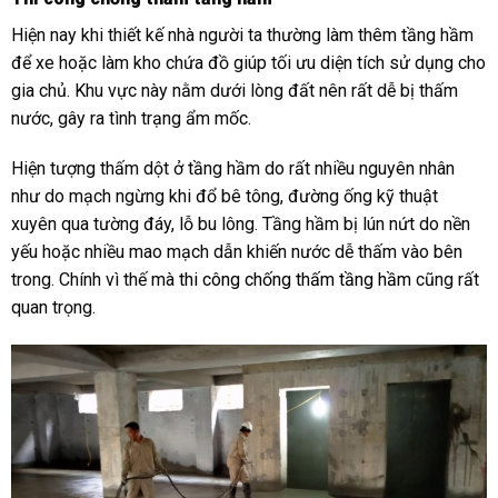
Hiện nay khi thiết kế nhà người ta thường làm thêm tầng hầm
để xe hoặc làm kho chứa đồ giúp tối ưu diện tích sử dụng cho
gia chủ. Khu vực này nằm dưới lòng đất nên rất dễ bị thấm
nước, gây ra tình trạng ẩm mốc.
Hiện tượng thấm dột ở tầng hầm do rất nhiều nguyên nhân
như do mạch ngừng khi đổ bê tông, đường ống kỹ thuật
xuyên qua tường đáy, lỗ bu lông. Tầng hầm bị lún nứt do nền
yếu hoặc nhiều mao mạch dẫn khiến nước dễ thấm vào bên
trong. Chính vì thế mà
thi công chống thấm tầng hầm
cũng rất
quan trọng.