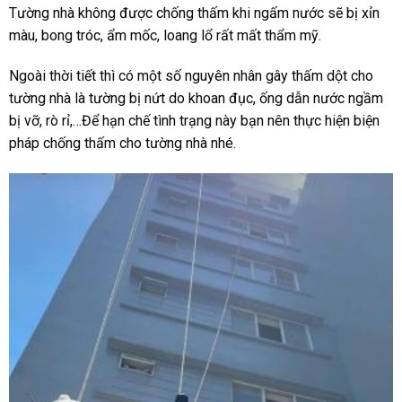
Tường nhà không được chống thấm khi ngấm nước sẽ bị xỉn
màu, bong tróc, ẩm mốc, loang lổ rất mất thẩm mỹ.
Ngoài thời tiết thì có một số nguyên nhân gây thấm dột cho
tường nhà là tường bị nứt do khoan đục, ống dẫn nước ngầm
bị vỡ, rò rỉ,…Để hạn chế tình trạng này bạn nên thực hiện biện
pháp chống thấm cho tường nhà nhé.